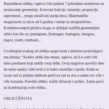
Raznolikost oblika i uglova čini poklon 7 prirodnim sredstvom za
izražavanje geometrije. Koncept frakcije, simetrije, proporcije,
suprotnosti…mogu istraživati starija deca. Matematičke
mogućnosti za decu od 6 godina i starije su neograničene.
Kombinovanjem pločica mogu se dobijati različiti geometrijski
oblici kao što su: pentagram, šestougao, heptagon, oktagon,
trapez, romb, romboid…
Uvođenjem svakog od oblika razgovarati s detetom postavljajući
mu pitanja: “Koliko oblik ima strana, uglova, da li u sobi vidi
neke predmete koji sadrže ovaj oblik. Ovaj razgovor navešće dete
da samo opaža i dati uvid u to kako razmišlja i opaža. Kada se
iscrpi rad sa jednim oblikom preći na rad sa dva a zatim sve više i
više komada. Porediti oblike, tražiti sličnosti i razlike. Zatim preći
na kombinaciju ovih oblika.
OBLICI ŽIVOTA