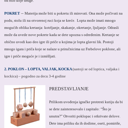
od bilo koje druge.
–
POKRET
Materija može biti u pokretu ili mirovati. Ona može počivati na
podu, stolu ili na otvorenoj ruci koja se kreće. Lopta može imati mnogo
mogućih oblika kretanja: kotrljanje, skakanje, okretanje, ljuljanje. Odrasli
može da uvede nove pokrete kada se dete upozna s određenim. Kretanje se
obično uvodi kao deo igre ili priče u kojima je lopta glavni lik. Postoji
mnogo igara i priča koje se nalaze u priručnicima uz Frebelove poklone, ali
igre i priče moguće je i izmišljati.
2. POKLON – LOPTA, VALJAK, KOCKA
(sastoji se od loptica, valjaka i
kockica) –
pogodno
za decu 3-4 godine
PREDSTAVLJANJE
Prilikom uvođenja igračke protresti kutiju da bi
se dete zainteresovalo i zapitalo: “Što je
unutra?” Otvoriti poklopac i otkrivate delove.
Dete ima priliku da ih dodirne, oseti, pomiriše,