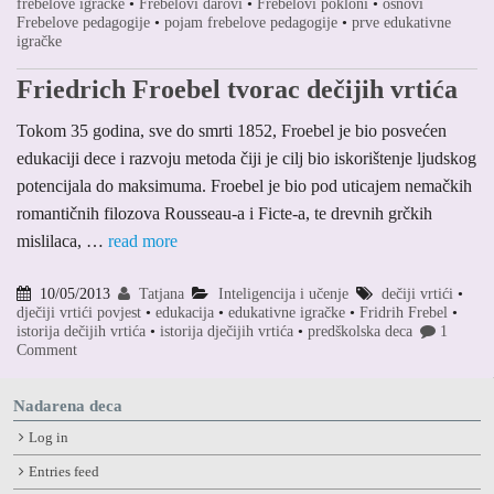
frebelove igračke
•
Frebelovi darovi
•
Frebelovi pokloni
•
osnovi
Frebelove pedagogije
•
pojam frebelove pedagogije
•
prve edukativne
igračke
Friedrich Froebel tvorac dečijih vrtića
Tokom 35 godina, sve do smrti 1852, Froebel je bio posvećen
edukaciji dece i razvoju metoda čiji je cilj bio iskorištenje ljudskog
potencijala do maksimuma. Froebel je bio pod uticajem nemačkih
romantičnih filozova Rousseau-a i Ficte-a, te drevnih grčkih
mislilaca, …
read more
10/05/2013
Tatjana
Inteligencija i učenje
dečiji vrtići
•
dječiji vrtići povjest
•
edukacija
•
edukativne igračke
•
Fridrih Frebel
•
istorija dečijih vrtića
•
istorija dječijih vrtića
•
predškolska deca
1
Comment
Nadarena deca
Log in
Entries feed