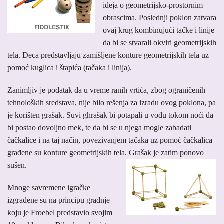
ideja o geometrijsko-prostornim
obrascima. Poslednji poklon zatvara
ovaj krug kombinujući tačke i linije
da bi se stvarali okviri geometrijskih
tela. Deca predstavljaju zamišljene konture geometrijskih tela uz
pomoć kuglica i štapića (tačaka i linija).
Zanimljiv je podatak da u vreme ranih vrtića, zbog ograničenih
tehnoloških sredstava, nije bilo rešenja za izradu ovog poklona, pa
je korišten grašak. Suvi ghrašak bi potapali u vodu tokom noći da
bi postao dovoljno mek, te da bi se u njega mogle zabadati
čačkalice i na taj način, povezivanjem tačaka uz pomoć čačkalica
građene su konture geometrijskih tela. Grašak je zatim ponovo
sušen.
Mnoge savremene igračke
izgrađene su na principu gradnje
koju je Froebel predstavio svojim