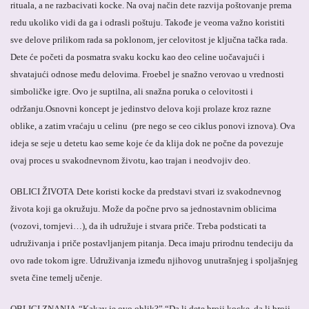
rituala, a ne razbacivati kocke. Na ovaj način dete razvija poštovanje prema
redu ukoliko vidi da ga i odrasli poštuju. Takođe je veoma važno koristiti
sve delove prilikom rada sa poklonom, jer celovitost je ključna tačka rada.
Dete će početi da posmatra svaku kocku kao deo celine uočavajući i
shvatajući odnose među delovima.
Froebel je snažno verovao u vrednosti
simboličke igre.
Ovo je suptilna, ali snažna poruka o celovitosti i
održanju.Osnovni koncept je jedinstvo delova koji prolaze kroz razne
oblike, a zatim vraćaju u celinu (pre nego se ceo ciklus ponovi iznova). Ova
ideja se seje u detetu kao seme koje će da klija dok ne počne da povezuje
ovaj proces u svakodnevnom životu, kao trajan i neodvojiv deo.
OBLICI ŽIVOTA
Dete koristi kocke da predstavi stvari iz svakodnevnog
života koji ga okružuju. Može da počne prvo sa jednostavnim oblicima
(vozovi, tornjevi…), da ih udružuje i stvara priče. Treba podsticati ta
udruživanja i priče postavljanjem pitanja. Deca imaju prirodnu tendeciju da
ovo rade tokom igre. Udruživanja između njihovog unutrašnjeg i spoljašnjeg
sveta čine temelj učenje.
OBLICI ZNANJA
“Kakav je ovo oblik?” “Da li dete broji kocke, da li broji