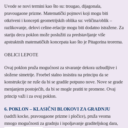
Uvode se novi termini kao što su: trougao, dijagonala,
pravougaone prizme. Matematički pojmovi koji mogu biti
otkriveni i koncepti geometrijskih oblika su: veličina/oblik –
razlikovanje, delovi celine-relacije mogu biti dodatno istražene. Za
stariju decu poklon može poslužiti za predstavljanje više
apstraktnih matematičkih koncepata kao što je Pitagorina teorema.
OBLICI LEPOTE
Ovaj poklon pruža mogućnost za stvaranje dekora uzbudljive i
složene simetrije. Froebel stalno insistira na principu da se
konstrukcije ne ruše da bi se gradile potpuno nove. Nove se grade
menjanjem postojećih, da bi se mogle pratiti te promene. Ovaj
princip važi i za ovaj poklon.
6. POKLON – KLASIČNI BLOKOVI ZA GRADNJU
(sadrži kocke, pravougaone prizme i pločice), pruža veoma
mnogo mogućnosti za gradnju i ispoljavanje graditeljskog dara,