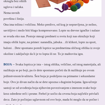
okrugla bez oštrih
uglova i tačaka.
Nema ravnih
površina i linija.
Ona ima težinu i veličinu. Meko predivo, od kog je nepravljena, je nežno,
savitljivo i može biti blago kompresovano. Lopte su drevne igračke i nalaze
se svuda oko nas. Postoje mnogi predmeti u svetu koji nas okružuje koji
imaju oblik lopte, na primer: narandža, jabuka…ili klikeri, lopte za sport,
baloni…Dete spontano poredi loptice sa predmetima sličnog oblika iz svoje
okoline i zaključuje da li je to lopta ili ne. To je maštovita igra.
–
BOJA
Svaka loptica je ista – istog oblika, veličine, od istog materijala, ali
razlikuju se po boji, pa će dete spontano početi da ih razlikuje po ovom
jedinstvenom kvalitetu. Šest boja je podeljeno na primarne i sekundarne
boje. Ovo je divan način da se dete upozna s duginim bojama. Igra-učenje
sastoji se od uvođenja boja njihovim povezivanjem s imenom svake boje
kroz određene reči i pesme. Frebel je uočio da crvena boja najčešće privlači
decu. Zato je počinjao uglavnom od ove boje, mada bi moglo da se počne i