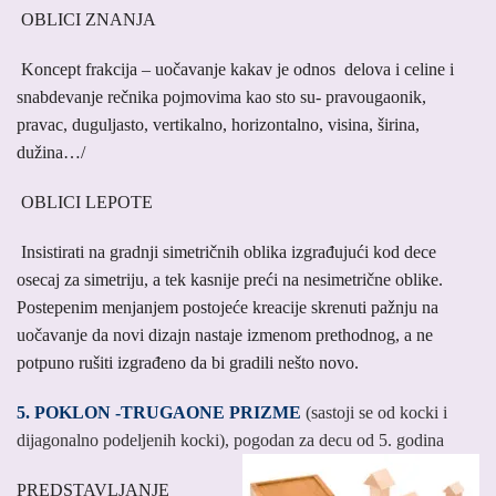
OBLICI ZNANJA
Koncept frakcija – uočavanje kakav je odnos delova i celine i
snabdevanje rečnika pojmovima kao sto su- pravougaonik,
pravac, duguljasto, vertikalno, horizontalno, visina, širina,
dužina…/
OBLICI LEPOTE
Insistirati na gradnji simetričnih oblika izgrađujući kod dece
osecaj za simetriju, a tek kasnije preći na nesimetrične oblike.
Postepenim menjanjem postojeće kreacije skrenuti pažnju na
uočavanje da novi dizajn nastaje izmenom prethodnog, a ne
potpuno rušiti izgrađeno da bi gradili nešto novo.
5. POKLON -TRUGAONE PRIZME
(sastoji se od kocki i
dijagonalno podeljenih kocki), pogodan za decu od 5. godina
PREDSTAVLJANJE