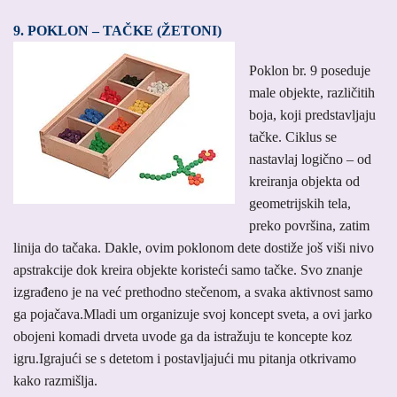
9. POKLON – TAČKE (ŽETONI)
Poklon br. 9 poseduje
male objekte, različitih
boja, koji predstavljaju
tačke. Ciklus se
nastavlaj logično – od
kreiranja objekta od
geometrijskih tela,
preko površina, zatim
linija do tačaka. Dakle, ovim poklonom dete dostiže još viši nivo
apstrakcije dok kreira objekte koristeći samo tačke. Svo znanje
izgrađeno je na već prethodno stečenom, a svaka aktivnost samo
ga pojačava.Mladi um organizuje svoj koncept sveta, a ovi jarko
obojeni komadi drveta uvode ga da istražuju te koncepte koz
igru.Igrajući se s detetom i postavljajući mu pitanja otkrivamo
kako razmišlja.