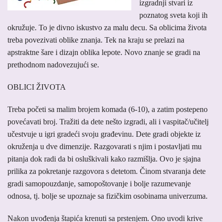
izgradnji stvari iz
poznatog sveta koji ih
okružuje. To je divno iskustvo za malu decu. Sa oblicima života
treba povezivati oblike znanja. Tek na kraju se prelazi na
apstraktne šare i dizajn oblika lepote. Novo znanje se gradi na
prethodnom nadovezujući se.
OBLICI ŽIVOTA
Treba početi sa malim brojem komada (6-10), a zatim postepeno
povećavati broj. Tražiti da dete nešto izgradi, ali i vaspitač/učitelj
učestvuje u igri gradeći svoju građevinu. Dete gradi objekte iz
okruženja u dve dimenzije. Razgovarati s njim i postavljati mu
pitanja dok radi da bi osluškivali kako razmišlja. Ovo je sjajna
prilika za pokretanje razgovora s detetom. Činom stvaranja dete
gradi samopouzdanje, samopoštovanje i bolje razumevanje
odnosa, tj. bolje se upoznaje sa fizičkim osobinama univerzuma.
Nakon uvođenja štapića krenuti sa prstenjem. Ono uvodi krive