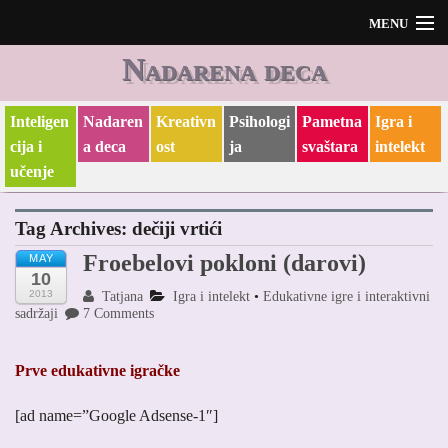
MENU
Nadarena deca
Početak
O meni i O blogu
Inteligen
Nadaren
Kreativn
Psihologi
Pametna
Igra i
cija i
a deca
ost
ja
svaštara
intelekt
učenje
Tag Archives:
dečiji vrtići
Froebelovi pokloni (darovi)
MAY
10
2013
Tatjana
Igra i intelekt
•
Edukativne igre i interaktivni
sadržaji
7 Comments
Prve edukativne igračke
[ad name=”Google Adsense-1″]