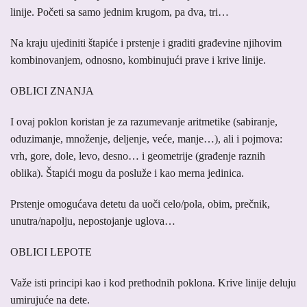
linije. Početi sa samo jednim krugom, pa dva, tri…
Na kraju ujediniti štapiće i prstenje i graditi građevine njihovim
kombinovanjem, odnosno, kombinujući prave i krive linije.
OBLICI ZNANJA
I ovaj poklon koristan je za razumevanje aritmetike (sabiranje,
oduzimanje, množenje, deljenje, veće, manje…), ali i pojmova:
vrh, gore, dole, levo, desno… i geometrije (građenje raznih
oblika). Štapići mogu da posluže i kao merna jedinica.
Prstenje omogućava detetu da uoči celo/pola, obim, prečnik,
unutra/napolju, nepostojanje uglova…
OBLICI LEPOTE
Važe isti principi kao i kod prethodnih poklona. Krive linije deluju
umirujuće na dete.