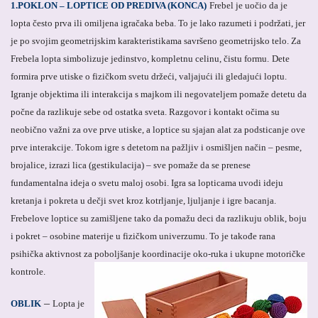
1.POKLON – LOPTICE OD PREDIVA (KONCA)
Frebel je uočio da je
lopta često prva ili omiljena igračaka beba. To je lako razumeti i podržati, jer
je po svojim geometrijskim karakteristikama savršeno geometrijsko telo. Za
Frebela lopta simbolizuje jedinstvo, kompletnu celinu, čistu formu.
Dete
formira prve utiske o fizičkom svetu držeći, valjajući ili gledajući loptu.
Igranje objektima ili interakcija s majkom ili negovateljem pomaže detetu da
počne da razlikuje sebe od ostatka sveta. Razgovor i kontakt očima su
neobično važni za ove prve utiske, a loptice su sjajan alat za podsticanje ove
prve interakcije. Tokom igre s detetom na pažljiv i osmišljen način – pesme,
brojalice, izrazi lica (gestikulacija) – sve pomaže da se prenese
fundamentalna ideja o svetu maloj osobi. Igra sa lopticama uvodi ideju
kretanja i pokreta u dečji svet kroz kotrljanje, ljuljanje i igre bacanja.
Frebelove loptice su zamišljene tako da pomažu deci da razlikuju oblik, boju
i pokret – osobine materije u fizičkom univerzumu. To je takođe rana
psihička aktivnost za poboljšanje koordinacije oko-ruka i ukupne motoričke
kontrole.
–
OBLIK
Lopta je