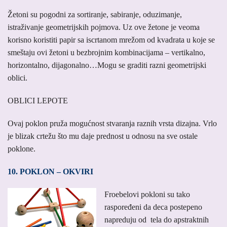
Žetoni su pogodni za sortiranje, sabiranje, oduzimanje,
istraživanje geometrijskih pojmova. Uz ove žetone je veoma
korisno koristiti papir sa iscrtanom mrežom od kvadrata u koje se
smeštaju ovi žetoni u bezbrojnim kombinacijama – vertikalno,
horizontalno, dijagonalno…Mogu se graditi razni geometrijski
oblici.
OBLICI LEPOTE
Ovaj poklon pruža mogućnost stvaranja raznih vrsta dizajna. Vrlo
je blizak crtežu što mu daje prednost u odnosu na sve ostale
poklone.
10. POKLON – OKVIRI
Froebelovi pokloni su tako
raspoređeni da deca postepeno
napreduju od tela do apstraktnih