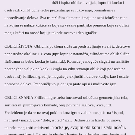
drži i ispita oblike – valjak, loptu ili kocku i
oseti razliku. Ključne tačke prezentacije su rukovanje, promatranje i
upoređivanje delova. Sva tri različita elementa imaju na sebi izbušene rupe
na kojim se nalaze kukice za koje su vezane pantljike pomoću koje se oblici
mogu kačiti na nosač koji je takođe sastavni deo igračke.
OBLICI ŽIVOTA
Oblici iz poklona služe za predstavljanje stvari iz detetove
neposredne okoline i života (npr. lopta je narandža, cilindar ima oblik sličan
flašicama za bebe, kocka je kuća itd.). Komade je moguće slagati na različite
načine (npr. valjak na kocki i kugla na vrhu stvaraju oblik koji podseća na
osobu i sl). Prilikom gradnje moguće je uključiti i delove kutije, kao i ostale
pomoćne delove. Preporučljivo je da igru prate opisi i maštovite igre.
OBLICI ZNANJA
Prilikom igre treba imenovati određena geometrijska tela,
sortirati ih, prebrojavati komade, broj površina, uglova, ivice, itd.
Predviđeno je da se uz ovaj poklon kroz igru uvedu koncepti: na / ispod,
naprijed / nazad, gore / dole, ispred / iza… Jednostavni fizički pojmovi,
ocka je, svojim oblikom i stabilnošću,
takođe, mogu biti otkriveni –k
suprotnost lopti. Lopta je simbol kretanja, a kocka nepokretnosti.