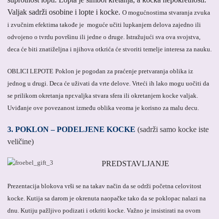
Valjak sadrži osobine i lopte i kocke.
O mogućnostima stvaranja zvuka
i zvučnim efektima takođe je moguće učiti lupkanjem delova zajedno ili
odvojeno o tvrdu površinu ili jedne o druge. Istražujući sva ova svojstva,
deca će biti znatiželjna i njihova otkrića će stvoriti temelje interesa za nauku.
OBLICI LEPOTE
Poklon je pogodan za praćenje pretvaranja oblika iz
jednog u drugi. Deca će uživati da vrte delove. Vrteći ih lako mogu uočiti da
se prilikom okretanja npr.valjka stvara sfera ili okretanjem kocke valjak.
Uviđanje ove povezanost između oblika veoma je korisno za malu decu.
3. POKLON – PODELJENE KOCKE
(sadrži samo kocke iste
veličine)
PREDSTAVLJANJE
Prezentacija blokova vrši se na takav način da se održi početna celovitost
kocke. Kutija sa darom je okrenuta naopačke tako da se poklopac nalazi na
dnu. Kutiju pažljivo podizati i otkriti kocke. Važno je insistirati na ovom