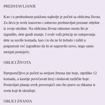
PREDSTAVLJANJE
Kao i u prethodnom poklonu najbolje je početi sa oblicima života.
Za decu je uvek izazovno i zabavno predstavljati poznate objekte
iz svoje okoline. Na oblicima života odnosno onom što je
izgradilo, dete gradi znanje. I ovde važi princip ne zatrpavanja
dete sa suviše komada, kao i to da ne bi trebalo i rušiti u
potpunosti već izgrađeno da bi se napravilo novo, nego samo
menjati postojeće.
OBLICI ŽIVOTA
Ppreporučljivo je početi sa serijom žetona iste boje, otprilike 12
komada, a kasnije povećavati broj i dodavati različite boje.
Postavljati pitanja uvek povezujući ono što prave sa slikama iz
sveta koji ih okružuje.
OBLICI ZNANJA