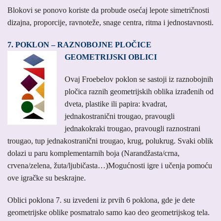
Blokovi se ponovo koriste da probude osećaj lepote simetričnosti
dizajna, proporcije, ravnoteže, snage centra, ritma i jednostavnosti.
7. POKLON – RAZNOBOJNE PLOČICE
GEOMETRIJSKI OBLICI
Ovaj Froebelov poklon se sastoji iz raznobojnih
pločica raznih geometrijskih oblika izrađenih od
dveta, plastike ili papira: kvadrat,
jednakostranični trougao, pravougli
jednakokraki trougao, pravougli raznostrani
trougao, tup jednakostranični trougao, krug, polukrug. Svaki oblik
dolazi u paru komplementarnih boja (Narandžasta/crna,
crvena/zelena, žuta/ljubičasta…)Mogućnosti igre i učenja pomoću
ove igračke su beskrajne.
Oblici poklona 7. su izvedeni iz prvih 6 poklona, gde je dete
geometrijske oblike posmatralo samo kao deo geometrijskog tela.