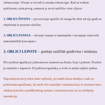
obrazovanje. Učenje se izvodi iz utisaka tokom igre.
Rad sa svakim
poklonom, osim prvog, usmeren je na tri različite vrste ciljeva:
–
1.
OBLICI ŽIVOTA
povezivanje igračke ili onoga što dete od nje gradi sa
objektima iz poznate okoline,
–
2.
OBLICI ZNANJA
sticanje znanja iz matematike i usvajanje osnovnih
matematičkih koncepata i
3. OBLICI LEPOTE
– gradnja različitih građevina i struktura.
Prvi poklon-igračka je jednostavno usmeren na forme, boje i pokrete.
Froebel
je osmislio i napravio 10 poklona-igračaka, a ovde se nalazi njihov prikaz.
Napominjem da je tekst malo opširniji, jer sadrži dosta detalja o radu sa
poklonima-igračkama, ali može biti zanimljiv osobama koje se trenutno bave
edukacijom dece predškolskog uzrasta i zainteresovane su za ozbiljnije
instrukcije.