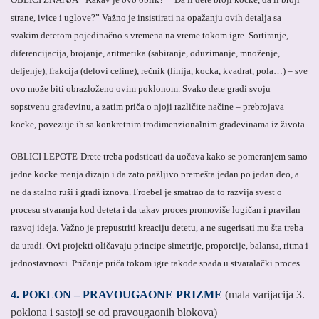
strane, ivice i uglove?” Važno je insistirati na opažanju ovih detalja sa
svakim detetom pojedinačno s vremena na vreme tokom igre.
Sortiranje,
diferencijacija, brojanje, aritmetika (sabiranje, oduzimanje, množenje,
deljenje), frakcija (delovi celine), rečnik (linija, kocka, kvadrat, pola…) – sve
ovo može biti obrazloženo ovim poklonom. Svako dete gradi svoju
sopstvenu građevinu, a zatim priča o njoji različite načine – prebrojava
kocke, povezuje ih sa konkretnim trodimenzionalnim građevinama iz života.
OBLICI LEPOTE
Drete treba podsticati da uočava kako se pomeranjem samo
jedne kocke menja dizajn i da zato pažljivo premešta jedan po jedan deo, a
ne da stalno ruši i gradi iznova. Froebel je smatrao da to razvija svest o
procesu stvaranja kod deteta i da takav proces promoviše logičan i pravilan
razvoj ideja. Važno je prepustriti kreaciju detetu, a ne sugerisati mu šta treba
da uradi. Ovi projekti oličavaju principe simetrije, proporcije, balansa, ritma i
jednostavnosti. Pričanje priča tokom igre takođe spada u stvaralački proces.
4. POKLON – PRAVOUGAONE PRIZME
(mala varijacija 3.
poklona i sastoji se od pravougaonih blokova)