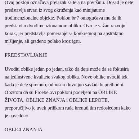
Ovaj poklon označava prelazak sa tela na površinu. Dosad je dete
predstavlja stvari iz svog okruženja kao minijaturne
trodimenzionalne objekte. Poklon br.7 omogućava mu da ih
predstavi u dvodimenzionalnom obliku. Ovo je važan razvojni
korak, jer predstavlja pomeranje sa konkretnog na apstraktno
mišljenje, ali građeno polako kroz igru.
PREDSTAVLJANJE
Uvoditi oblike jedan po jedan, tako da dete može da se fokusira
na jedinstvene kvalitete svakog oblika. Nove oblike uvoditi tek
kada je dete spremno, odnosno dovoljno savladalo prethodni.
Obzirom da su Froebelovi pokloni podeljeni na OBLIKE
ŽIVOTA, OBLIKE ZNANJA i OBLIKE LEPOTE,
preporučljivo je uvek prilikom rada krenuti tim redosledom kako
je navedeno.
OBLICI ZNANJA