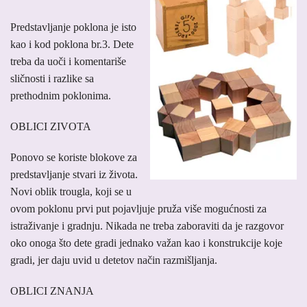
Predstavljanje poklona je isto
kao i kod poklona br.3. Dete
treba da uoči i komentariše
sličnosti i razlike sa
prethodnim poklonima.
OBLICI ZIVOTA
Ponovo se koriste blokove za
predstavljanje stvari iz života.
Novi oblik trougla, koji se u
ovom poklonu prvi put pojavljuje pruža više mogućnosti za
istraživanje i gradnju. Nikada ne treba zaboraviti da je razgovor
oko onoga što dete gradi jednako važan kao i konstrukcije koje
gradi, jer daju uvid u detetov način razmišljanja.
OBLICI ZNANJA