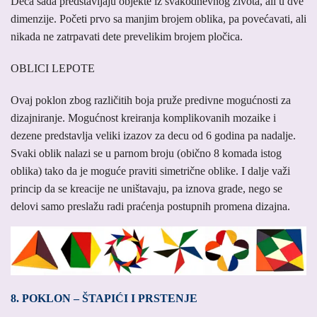
Deca sada predstavljaju objekte iz svakodnevnog života, ali u dve
dimenzije. Početi prvo sa manjim brojem oblika, pa povećavati, ali
nikada ne zatrpavati dete prevelikim brojem pločica.
OBLICI LEPOTE
Ovaj poklon zbog različitih boja pruže predivne mogućnosti za
dizajniranje. Mogućnost kreiranja komplikovanih mozaike i
dezene predstavlja veliki izazov za decu od 6 godina pa nadalje.
Svaki oblik nalazi se u parnom broju (obično 8 komada istog
oblika) tako da je moguće praviti simetrične oblike. I dalje važi
princip da se kreacije ne uništavaju, pa iznova grade, nego se
delovi samo preslažu radi praćenja postupnih promena dizajna.
8. POKLON – ŠTAPIĆI I PRSTENJE