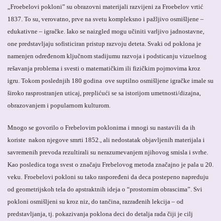
„Froebelovi pokloni” su obrazovni materijali razvijeni za Froebelov vrtić
1837. To su, verovatno, prve na svetu kompleksno i pažljivo osmišljene –
edukativne – igračke. Iako se naizgled mogu učiniti varljivo jadnostavne,
one predstavljaju sofisticiran pristup razvoju deteta. Svaki od poklona je
namenjen određenom ključnom stadijumu razvoja i podsticanju vizuelnog
rešavanja problema i svesti o matematičkim ili fizičkim pojmovima kroz
igru. Tokom poslednjih 180 godina ove suptilno osmišljene igračke imale su
široko rasprostranjen uticaj, preplićući se sa istorijom umetnosti/dizajna,
obrazovanjem i popularnom kulturom.
Mnogo se govorilo o Frebelovim poklonima i mnogi su nastavili da ih
koriste nakon njegove smrti 1852., ali nedostatak objavljenih materijala i
savremenih prevoda rezultirali su nerazumevanjem njihovog smisla i svrhe.
Kao posledica toga svest o značaju Frebelovog metoda značajno je pala u 20.
veku.
Froebelovi pokloni su tako raspoređeni da deca postepeno napreduju
od geometrijskoh tela do apstraktnih ideja o “prostornim obrascima”. Svi
pokloni osmišljeni su kroz niz, do tančina, razrađenih lekcija – od
predstavljanja, tj. pokazivanja poklona deci do detalja rada čiji je cilj