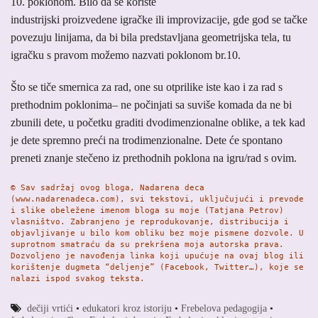
10. poklonom. Bilo da se koriste
industrijski proizvedene igračke ili improvizacije, gde god se tačke
povezuju linijama, da bi bila predstavljana geometrijska tela, tu
igračku s pravom možemo nazvati poklonom br.10.
Što se tiče smernica za rad, one su otprilike iste kao i za rad s
prethodnim poklonima– ne počinjati sa suviše komada da ne bi
zbunili dete, u početku graditi dvodimenzionalne oblike, a tek kad
je dete spremno preći na trodimenzionalne. Dete će spontano
preneti znanje stečeno iz prethodnih poklona na igru/rad s ovim.
© Sav sadržaj ovog bloga, Nadarena deca 
(www.nadarenadeca.com), svi tekstovi, uključujući i prevode 
i slike obeležene imenom bloga su moje (Tatjana Petrov) 
vlasništvo. Zabranjeno je reprodukovanje, distribucija i 
objavljivanje u bilo kom obliku bez moje pismene dozvole. U 
suprotnom smatraću da su prekršena moja autorska prava. 
Dozvoljeno je navođenja linka koji upućuje na ovaj blog ili 
korištenje dugmeta “deljenje” (Facebook, Twitter…), koje se 
nalazi ispod svakog teksta.
dečiji vrtići
•
edukatori kroz istoriju
•
Frebelova pedagogija
•