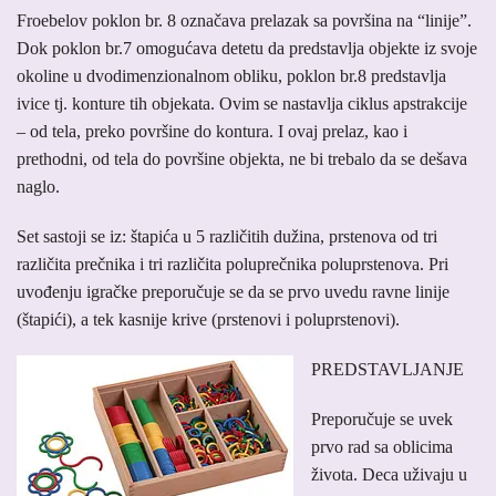
Froebelov poklon br. 8 označava prelazak sa površina na “linije”.
Dok poklon br.7 omogućava detetu da predstavlja objekte iz svoje
okoline u dvodimenzionalnom obliku, poklon br.8 predstavlja
ivice tj. konture tih objekata. Ovim se nastavlja ciklus apstrakcije
– od tela, preko površine do kontura. I ovaj prelaz, kao i
prethodni, od tela do površine objekta, ne bi trebalo da se dešava
naglo.
Set sastoji se iz: štapića u 5 različitih dužina, prstenova od tri
različita prečnika i tri različita poluprečnika poluprstenova. Pri
uvođenju igračke preporučuje se da se prvo uvedu ravne linije
(štapići), a tek kasnije krive (prstenovi i poluprstenovi).
PREDSTAVLJANJE
Preporučuje se uvek
prvo rad sa oblicima
života. Deca uživaju u