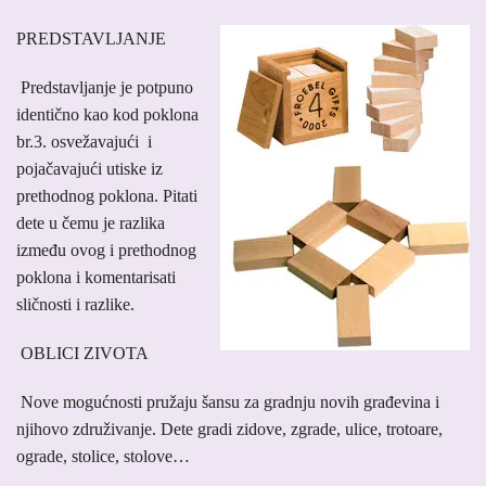
PREDSTAVLJANJE
Predstavljanje je potpuno
identično kao kod poklona
br.3. osvežavajući i
pojačavajući utiske iz
prethodnog poklona. Pitati
dete u čemu je razlika
između ovog i prethodnog
poklona i komentarisati
sličnosti i razlike.
OBLICI ZIVOTA
Nove mogućnosti pružaju šansu za gradnju novih građevina i
njihovo združivanje. Dete gradi zidove, zgrade, ulice, trotoare,
ograde, stolice, stolove…