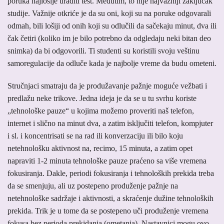
poruka najlošije uraditi test. Međutim, to nije najvažniji zaključak
studije. Važnije otkriće je da su oni, koji su na poruke odgovarali
odmah, bili lošiji od onih koji su odlučili da sačekaju minut, dva ili
čak četiri (koliko im je bilo potrebno da odgledaju neki bitan deo
snimka) da bi odgovorili. Ti studenti su koristili svoju veštinu
samoregulacije da odluče kada je najbolje vreme da budu ometeni.
Stručnjaci smatraju da je produžavanje pažnje moguće vežbati i
predlažu neke trikove. Jedna ideja je da se u tu svrhu koriste
„tehnološke pauze“ u kojima možemo proveriti naš telefon,
internet i slično na minut dva, a zatim isključiti telefon, kompjuter
i sl. i koncentrisati se na rad ili konverzaciju ili bilo koju
netehnološku aktivnost na, recimo, 15 minuta, a zatim opet
napraviti 1-2 minuta tehnološke pauze praćeno sa više vremena
fokusiranja. Dakle, periodi fokusiranja i tehnoloških prekida treba
da se smenjuju, ali uz postepeno produženje pažnje na
netehnološke sadržaje i aktivnosti, a skraćenje dužine tehnoloških
prekida. Trik je u tome da se postepeno uči produženje vremena
fokusa bez perioda prekidanja (ometanja). Nastavnici mogu ovo