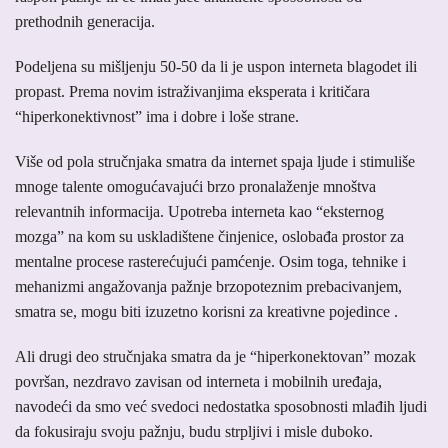
prethodnih generacija.
Podeljena su mišljenju 50-50 da li je uspon interneta blagodet ili
propast. Prema novim istraživanjima eksperata i kritičara
“hiperkonektivnost” ima i dobre i loše strane.
Više od pola stručnjaka smatra da internet spaja ljude i stimuliše
mnoge talente omogućavajući brzo pronalaženje mnoštva
relevantnih informacija. Upotreba interneta kao “eksternog
mozga” na kom su uskladištene činjenice, oslobađa prostor za
mentalne procese rasterećujući pamćenje. Osim toga, tehnike i
mehanizmi angažovanja pažnje brzopoteznim prebacivanjem,
smatra se, mogu biti izuzetno korisni za kreativne pojedince .
Ali drugi deo stručnjaka smatra da je “hiperkonektovan” mozak
površan, nezdravo zavisan od interneta i mobilnih uređaja,
navodeći da smo već svedoci nedostatka sposobnosti mlađih ljudi
da fokusiraju svoju pažnju, budu strpljivi i misle duboko.