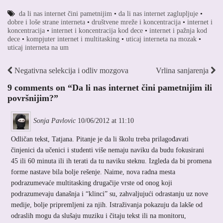
da li nas internet čini pametnijim
•
da li nas internet zaglupljuje
•
dobre i loše strane interneta
•
društvene mreže i koncentracija
•
internet i
koncentracija
•
internet i koncentracija kod dece
•
internet i pažnja kod
dece
•
kompjuter internet i multitasking
•
uticaj interneta na mozak
•
uticaj interneta na um
Negativna selekcija i odliv mozgova
Vrlina sanjarenja
9 comments on “
Da li nas internet čini pametnijim ili
površnijim?
”
Sonja Pavlovic
10/06/2012 at 11:10
Odličan tekst, Tatjana. Pitanje je da li školu treba prilagođavati
činjenici da učenici i studenti više nemaju naviku da budu fokusirani
45 ili 60 minuta ili ih terati da tu naviku steknu. Izgleda da bi promena
forme nastave bila bolje rešenje. Naime, nova radna mesta
podrazumevaće multitasking drugačije vrste od onog koji
podrazumevaju današnja i “klinci” su, zahvaljujući odrastanju uz nove
medije, bolje pripremljeni za njih. Istraživanja pokazuju da lakše od
odraslih mogu da slušaju muziku i čitaju tekst ili na monitoru,