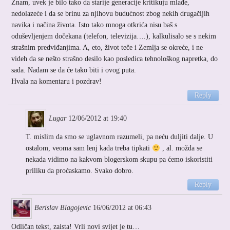
Znam, uvek je bilo tako da starije generacije kritikuju mlađe,
nedolazeće i da se brinu za njihovu budućnost zbog nekih drugačijih
navika i načina života. Isto tako mnoga otkrića nisu baš s
oduševljenjem dočekana (telefon, televizija….), kalkulisalo se s nekim
strašnim predviđanjima. A, eto, život teče i Zemlja se okreće, i ne
videh da se nešto strašno desilo kao posledica tehnološkog napretka, do
sada. Nadam se da će tako biti i ovog puta.
Hvala na komentaru i pozdrav!
Reply
Lugar
12/06/2012 at 19:40
T. mislim da smo se uglavnom razumeli, pa neću duljiti dalje. U
ostalom, veoma sam lenj kada treba tipkati
, al. možda se
nekada vidimo na kakvom blogerskom skupu pa ćemo iskoristiti
priliku da proćaskamo. Svako dobro.
Reply
Berislav Blagojevic
16/06/2012 at 06:43
Odličan tekst, zaista! Vrli novi svijet je tu…