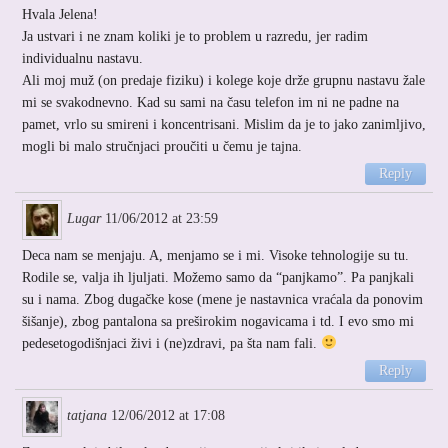
Hvala Jelena!
Ja ustvari i ne znam koliki je to problem u razredu, jer radim
individualnu nastavu.
Ali moj muž (on predaje fiziku) i kolege koje drže grupnu nastavu žale
mi se svakodnevno. Kad su sami na času telefon im ni ne padne na
pamet, vrlo su smireni i koncentrisani. Mislim da je to jako zanimljivo,
mogli bi malo stručnjaci proučiti u čemu je tajna.
Reply
Lugar
11/06/2012 at 23:59
Deca nam se menjaju. A, menjamo se i mi. Visoke tehnologije su tu.
Rodile se, valja ih ljuljati. Možemo samo da “panjkamo”. Pa panjkali
su i nama. Zbog dugačke kose (mene je nastavnica vraćala da ponovim
šišanje), zbog pantalona sa preširokim nogavicama i td. I evo smo mi
pedesetogodišnjaci živi i (ne)zdravi, pa šta nam fali.
Reply
tatjana
12/06/2012 at 17:08