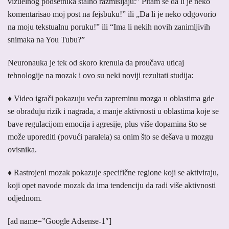
vizuelnog podsetnika stalno razmišljaju:” Pitam se da li je neko
komentarisao moj post na fejsbuku!” ili „Da li je neko odgovorio
na moju tekstualnu poruku!” ili “Ima li nekih novih zanimljivih
snimaka na You Tubu?”
Neuronauka je tek od skoro krenula da proučava uticaj
tehnologije na mozak i ovo su neki noviji rezultati studija:
♦ Video igrači pokazuju veću zapreminu mozga u oblastima gde
se obrađuju rizik i nagrada, a manje aktivnosti u oblastima koje se
bave regulacijom emocija i agresije, plus više dopamina što se
može uporediti (povući paralela) sa onim što se dešava u mozgu
ovisnika.
♦ Rastrojeni mozak pokazuje specifične regione koji se aktiviraju,
koji opet navode mozak da ima tendenciju da radi više aktivnosti
odjednom.
[ad name=”Google Adsense-1″]