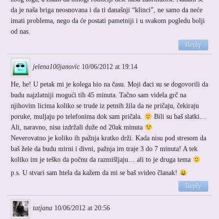
da je naša briga neosnovana i da ti današnji “klinci”, ne samo da neće
imati problema, nego da će postati pametniji i u svakom pogledu bolji
od nas.
Reply
jelena100janovic
10/06/2012 at 19:14
He, he! U petak mi je kolega bio na času. Moji đaci su se dogovorili da
budu najzlatniji mogući tih 45 minuta. Tačno sam videla grč na
njihovim licima koliko se trude iz petnih žila da ne pričaju, čekiraju
poruke, muljaju po telefonima dok sam pričala.
Bili su baš slatki…
Ali, naravno, nisu izdržali duže od 20ak minuta
Neverovatno je koliko ih pažnja kratko drži. Kada nisu pod stresom da
baš žele da budu mirni i divni, pažnja im traje 3 do 7 minuta! A tek
koliko im je teško da počnu da razmišljaju… ali to je druga tema
p.s. U stvari sam htela da kažem da mi se baš svideo članak!
Reply
tatjana
10/06/2012 at 20:56