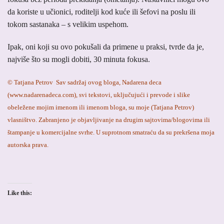
da koriste u učionici, roditelji kod kuće ili šefovi na poslu ili
tokom sastanaka – s velikim uspehom.
Ipak, oni koji su ovo pokušali da primene u praksi, tvrde da je,
najviše što su mogli dobiti, 30 minuta fokusa.
© Tatjana Petrov Sav sadržaj ovog bloga, Nadarena deca
(www.nadarenadeca.com), svi tekstovi, uključujući i prevode i slike
obeležene mojim imenom ili imenom bloga, su moje (Tatjana Petrov)
vlasništvo. Zabranjeno je objavljivanje na drugim sajtovima/blogovima ili
štampanje u komercijalne svrhe. U suprotnom smatraću da su prekršena moja
autorska prava.
Like this: