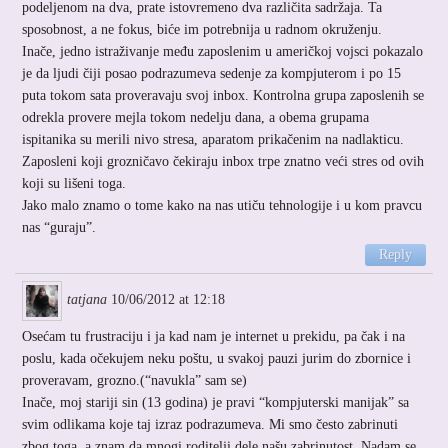
podeljenom na dva, prate istovremeno dva različita sadržaja. Ta
sposobnost, a ne fokus, biće im potrebnija u radnom okruženju.
Inače, jedno istraživanje među zaposlenim u američkoj vojsci pokazalo
je da ljudi čiji posao podrazumeva sedenje za kompjuterom i po 15
puta tokom sata proveravaju svoj inbox. Kontrolna grupa zaposlenih se
odrekla provere mejla tokom nedelju dana, a obema grupama
ispitanika su merili nivo stresa, aparatom prikačenim na nadlakticu.
Zaposleni koji grozničavo čekiraju inbox trpe znatno veći stres od ovih
koji su lišeni toga.
Jako malo znamo o tome kako na nas utiču tehnologije i u kom pravcu
nas “guraju”.
Reply
tatjana
10/06/2012 at 12:18
Osećam tu frustraciju i ja kad nam je internet u prekidu, pa čak i na
poslu, kada očekujem neku poštu, u svakoj pauzi jurim do zbornice i
proveravam, grozno.(“navukla” sam se)
Inače, moj stariji sin (13 godina) je pravi “kompjuterski manijak” sa
svim odlikama koje taj izraz podrazumeva. Mi smo često zabrinuti
zbog toga, a znam da mnogi roditelji dele našu zabrinutost. Nadam se