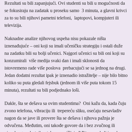
Rezultati su bili zapanjujući. Ovi studenti su bili u mogućnosti da
se fokusiraju na zadatak u proseku samo 3 minuta, a glavni krivci
za to su bili njihovi pametni telefoni, laptopovi, kompjuteri ili
televizija.
Naknadne analize njihovog uspeha nisu pokazale ništa
iznenađujuće – oni koji su imali učeničku strategiju i ostali duže
na zadatku bili su bolji učenici. Najgori učenici su bili oni koji su
konzumirali više medija svaki dan i imali sklonosti da
istovremeno rade više poslova prebacujući se sa jednog na drugi.
Jedan dodatni rezultat ipak je iznenadio istražitelje – nije bilo bitno
koliko su puta gledali fejsbuk (jednom ili više puta tokom 15
minuta), rezultati su bili podjednako loši.
Dakle, šta se dešava sa ovim studentima? Oni kažu da, kada čuju
zvono telefona, vibraciju ili trepereću sliku, osećaju nesavladiv
nagon da se jave ili provere šta se dešava i njhova pažnja je
odvučena. Međutim, oni takođe govore da i bez zvučnog ili