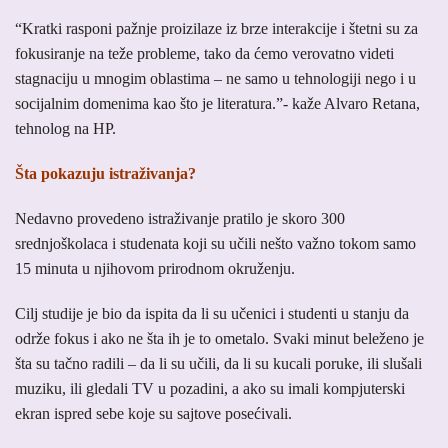
“Kratki rasponi pažnje proizilaze iz brze interakcije i štetni su za
fokusiranje na teže probleme, tako da ćemo verovatno videti
stagnaciju u mnogim oblastima – ne samo u tehnologiji nego i u
socijalnim domenima kao što je literatura.”- kaže Alvaro Retana,
tehnolog na HP.
Šta pokazuju istraživanja?
Nedavno provedeno istraživanje pratilo je skoro 300
srednjoškolaca i studenata koji su učili nešto važno tokom samo
15 minuta u njihovom prirodnom okruženju.
Cilj studije je bio da ispita da li su učenici i studenti u stanju da
održe fokus i ako ne šta ih je to ometalo. Svaki minut beleženo je
šta su tačno radili – da li su učili, da li su kucali poruke, ili slušali
muziku, ili gledali TV u pozadini, a ako su imali kompjuterski
ekran ispred sebe koje su sajtove posećivali.