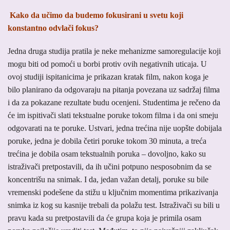
Kako da učimo da budemo fokusirani u svetu koji
konstantno odvlači fokus?
Jedna druga studija pratila je neke mehanizme samoregulacije koji
mogu biti od pomoći u borbi protiv ovih negativnih uticaja. U
ovoj studiji ispitanicima je prikazan kratak film, nakon koga je
bilo planirano da odgovaraju na pitanja povezana uz sadržaj filma
i da za pokazane rezultate budu ocenjeni. Studentima je rečeno da
će im ispitivači slati tekstualne poruke tokom filma i da oni smeju
odgovarati na te poruke. Ustvari, jedna trećina nije uopšte dobijala
poruke, jedna je dobila četiri poruke tokom 30 minuta, a treća
trećina je dobila osam tekstualnih poruka – dovoljno, kako su
istraživači pretpostavili, da ih učini potpuno nesposobnim da se
koncentrišu na snimak. I da, jedan važan detalj, poruke su bile
vremenski podešene da stižu u ključnim momentima prikazivanja
snimka iz kog su kasnije trebali da polažu test. Istraživači su bili u
pravu kada su pretpostavili da će grupa koja je primila osam