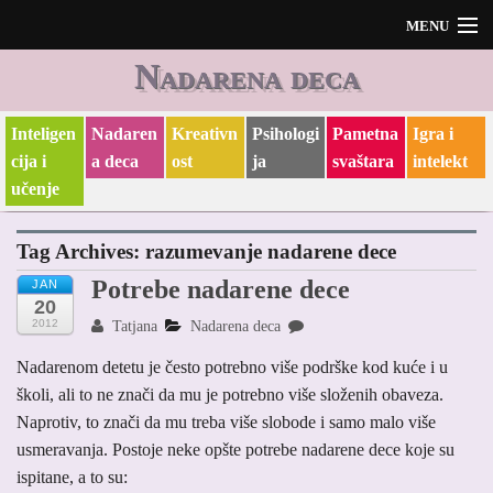
MENU
Nadarena deca
Početak
O meni i O blogu
Inteligen
Nadaren
Kreativn
Psihologi
Pametna
Igra i
cija i
a deca
ost
ja
svaštara
intelekt
učenje
Tag Archives:
razumevanje nadarene dece
Potrebe nadarene dece
JAN
20
2012
Tatjana
Nadarena deca
Nadarenom detetu je često potrebno više podrške kod kuće i u
školi, ali to ne znači da mu je potrebno više složenih obaveza.
Naprotiv, to znači da mu treba više slobode i samo malo više
usmeravanja. Postoje neke opšte potrebe nadarene dece koje su
ispitane, a to su: