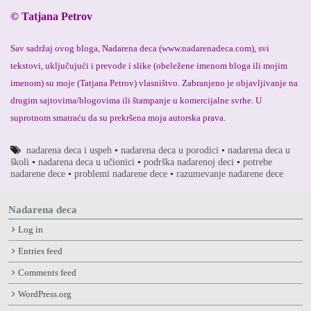
© Tatjana Petrov
Sav sadržaj ovog bloga, Nadarena deca (www.nadarenadeca.com), svi
tekstovi, uključujući i prevode i slike (obeležene imenom bloga ili mojim
imenom) su moje (Tatjana Petrov) vlasništvo. Zabranjeno je objavljivanje na
drugim sajtovima/blogovima ili štampanje u komercijalne svrhe. U
suprotnom smatraću da su prekršena moja autorska prava.
nadarena deca i uspeh
•
nadarena deca u porodici
•
nadarena deca u
školi
•
nadarena deca u učionici
•
podrška nadarenoj deci
•
potrebe
nadarene dece
•
problemi nadarene dece
•
razumevanje nadarene dece
Nadarena deca
Log in
Entries feed
Comments feed
WordPress.org