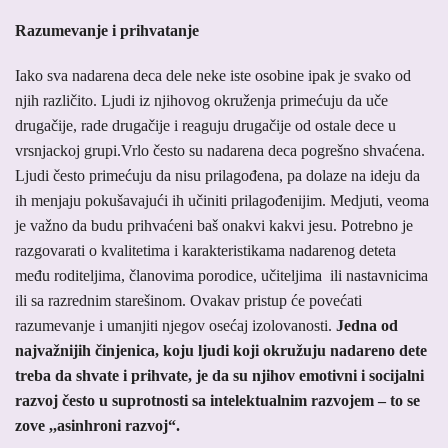
Razumevanje i prihvatanje
Iako sva nadarena deca dele neke iste osobine ipak je svako od
njih različito. Ljudi iz njihovog okruženja primećuju da uče
drugačije, rade drugačije i reaguju drugačije od ostale dece u
vrsnjackoj grupi.Vrlo često su nadarena deca pogrešno shvaćena.
Ljudi često primećuju da nisu prilagođena, pa dolaze na ideju da
ih menjaju pokušavajući ih učiniti prilagođenijim. Medjuti, veoma
je važno da budu prihvaćeni baš onakvi kakvi jesu. Potrebno je
razgovarati o kvalitetima i karakteristikama nadarenog deteta
među roditeljima, članovima porodice, učiteljima ili nastavnicima
ili sa razrednim starešinom. Ovakav pristup će povećati
razumevanje i umanjiti njegov osećaj izolovanosti.
Jedna od
najvažnijih činjenica, koju ljudi koji okružuju nadareno dete
treba da shvate i prihvate, je da su njihov emotivni i socijalni
razvoj često u suprotnosti sa intelektualnim razvojem – to se
zove ,,asinhroni razvoj“.