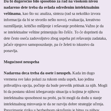
Da bi dugoročno bilo sposobno za rad na visokom nivou
nadareno dete treba da ovlada određenim intelektualnim
veštinama
, kao što su: analiza, sinteza (rad sa nekoliko izvora
informacija da bi se stvorilo nešto novo), evaluacija, kreativno
razmišljanje, kritičko mišljenje i rešavanje problema.Važno je da
se intelektualne veštine primenjuju što češće. To će doprineti da
dete često oseća zadovoljstvo zbog uspeha pri rešavanju zadataka,
jačaće njegovo samopouzdanje, pa će želeti to iskustvo da
ponavlja.
Mogućnost neuspeha
Nadarena deca treba da osete i neuspeh.
Kada im dugo
vremena sve lako polazi za rukom onda uspeh, kao jedina
prihvatljiva opcija, počinje da bude prevelik pritisak za njih. Mogli
bi da postanu skloni izbegavanju situacija u kojima je njihova
intelektualna sposobnost na probi, pa bi mogli da dođu u stanje
intelektualnog mirovanja te da ne razviju dobre strategije učenja.
Preuzimanje rizika u bezbednom okruženju je bitno za njihov