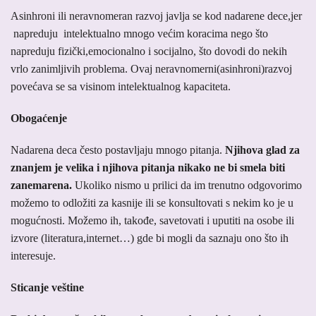
Asinhroni ili neravnomeran razvoj javlja se kod nadarene dece,jer
napreduju intelektualno mnogo većim koracima nego što
napreduju fizički,emocionalno i socijalno, što dovodi do nekih
vrlo zanimljivih problema. Ovaj neravnomerni(asinhroni)razvoj
povećava se sa visinom intelektualnog kapaciteta.
Obogaćenje
Nadarena deca često postavljaju mnogo pitanja.
Njihova glad za
znanjem je velika i njihova pitanja nikako ne bi smela biti
zanemarena.
Ukoliko nismo u prilici da im trenutno odgovorimo
možemo to odložiti za kasnije ili se konsultovati s nekim ko je u
mogućnosti. Možemo ih, takođe, savetovati i uputiti na osobe ili
izvore (literatura,internet…) gde bi mogli da saznaju ono što ih
interesuje.
Sticanje veštine