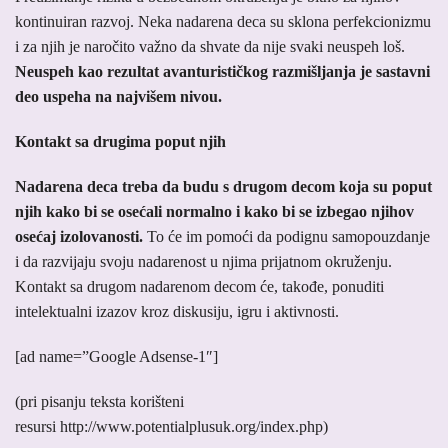
kontinuiran razvoj. Neka nadarena deca su sklona perfekcionizmu
i za njih je naročito važno da shvate da nije svaki neuspeh loš.
Neuspeh kao rezultat avanturističkog razmišljanja je sastavni
deo uspeha na najvišem nivou.
Kontakt sa drugima poput njih
Nadarena deca treba da budu s drugom decom koja su poput
njih kako bi se osećali normalno i kako bi se izbegao njihov
osećaj izolovanosti.
To će im pomoći da podignu samopouzdanje
i da razvijaju svoju nadarenost u njima prijatnom okruženju.
Kontakt sa drugom nadarenom decom će, takođe, ponuditi
intelektualni izazov kroz diskusiju, igru i aktivnosti.
[ad name=”Google Adsense-1″]
(pri pisanju teksta korišteni
resursi http://www.potentialplusuk.org/index.php)