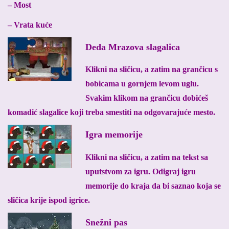
– Most
– Vrata kuće
Deda Mrazova slagalica
Klikni na sličicu, a zatim na grančicu s
bobicama u gornjem levom uglu.
Svakim klikom na grančicu dobićeš
komadić slagalice koji treba smestiti na odgovarajuće mesto.
Igra memorije
Klikni na sličicu, a zatim na tekst sa
uputstvom za igru. Odigraj igru
memorije do kraja da bi saznao koja se
sličica krije ispod igrice.
Snežni pas