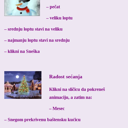
– pečat
– veliku loptu
– srednju loptu stavi na veliku
– najmanju loptu stavi na srednju
– klikni na Sneška
Radost sećanja
Klikni na sličicu da pokreneš
animaciju, a zatim na:
– Mesec
– Snegom prekrivenu baštensku kućicu