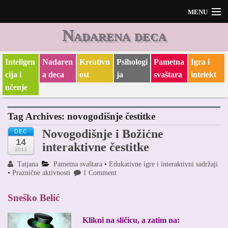
MENU
Nadarena deca
Početak
O meni i O blogu
Inteligen
Nadaren
Kreativn
Psihologi
Pametna
Igra i
cija i
a deca
ost
ja
svaštara
intelekt
učenje
Tag Archives:
novogodišnje čestitke
Novogodišnje i Božićne
DEC
14
interaktivne čestitke
2013
Tatjana
Pametna svaštara
•
Edukativne igre i interaktivni sadržaji
•
Praznične aktivnosti
1 Comment
Sneško Belić
Klikni na sličicu, a zatim na: