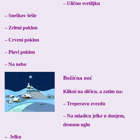
– Uličnu svetiljku
– Sneškov šešir
– Zeleni poklon
– Crveni poklon
– Plavi poklon
– Na nebo
Božićna noć
Klikni na sličicu, a zatim na:
– Treperavu zvezdu
– Na mladicu jelke u donjem,
desnom uglu
– Jelku