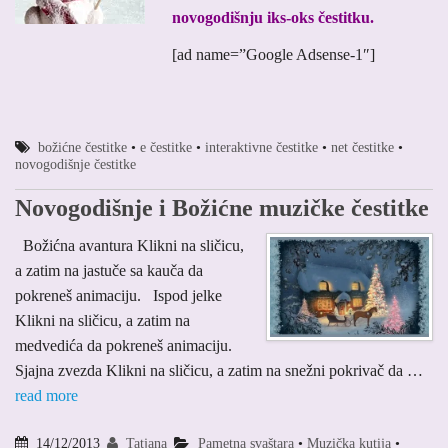
novogodišnju iks-oks čestitku.
[ad name=”Google Adsense-1″]
božićne čestitke
•
e čestitke
•
interaktivne čestitke
•
net čestitke
•
novogodišnje čestitke
Novogodišnje i Božićne muzičke čestitke
Božićna avantura Klikni na sličicu,
a zatim na jastuče sa kauča da
pokreneš animaciju. Ispod jelke
Klikni na sličicu, a zatim na
medvedića da pokreneš animaciju.
Sjajna zvezda Klikni na sličicu, a zatim na snežni pokrivač da …
read more
14/12/2013
Tatjana
Pametna svaštara
•
Muzička kutija
•