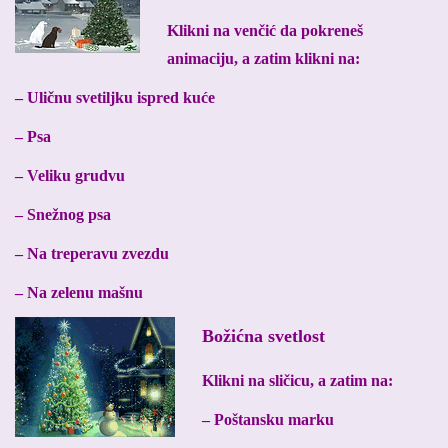
Klikni na venčić da pokreneš
animaciju, a zatim klikni na:
– Uličnu svetiljku ispred kuće
– Psa
– Veliku grudvu
– Snežnog psa
– Na treperavu zvezdu
– Na zelenu mašnu
Božićna svetlost
Klikni na sličicu, a zatim na:
– Poštansku marku