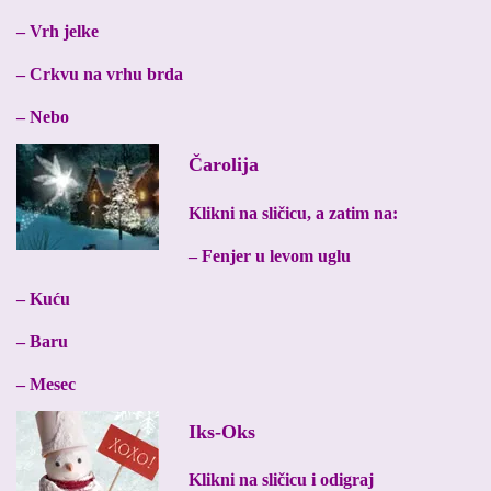
– Vrh jelke
– Crkvu na vrhu brda
– Nebo
Čarolija
Klikni na sličicu, a zatim na:
– Fenjer u levom uglu
– Kuću
– Baru
– Mesec
Iks-Oks
Klikni na sličicu i odigraj