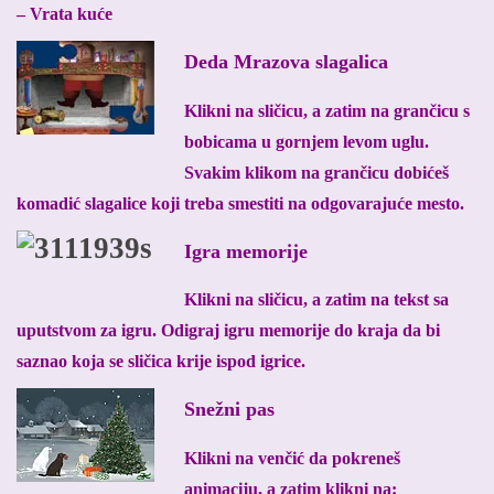
– Vrata kuće
Deda Mrazova slagalica
Klikni na sličicu, a zatim na grančicu s
bobicama u gornjem levom uglu.
Svakim klikom na grančicu dobićeš
komadić slagalice koji treba smestiti na odgovarajuće mesto.
Igra memorije
Klikni na sličicu, a zatim na tekst sa
uputstvom za igru. Odigraj igru memorije do kraja da bi
saznao koja se sličica krije ispod igrice.
Snežni pas
Klikni na venčić da pokreneš
animaciju, a zatim klikni na: