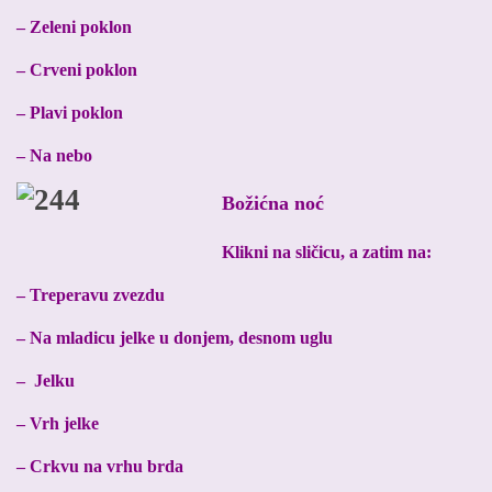
– Zeleni poklon
– Crveni poklon
– Plavi poklon
– Na nebo
Božićna noć
Klikni na sličicu, a zatim na:
– Treperavu zvezdu
– Na mladicu jelke u donjem, desnom uglu
– Jelku
– Vrh jelke
– Crkvu na vrhu brda