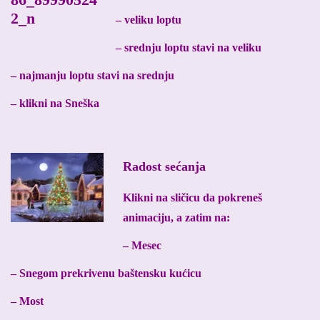
– veliku loptu
– srednju loptu stavi na veliku
– najmanju loptu stavi na srednju
– klikni na Sneška
Radost sećanja
Klikni na sličicu da pokreneš
animaciju, a zatim na:
– Mesec
– Snegom prekrivenu baštensku kućicu
– Most