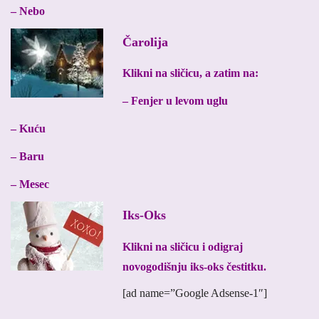
– Nebo
Čarolija
Klikni na sličicu, a zatim na:
– Fenjer u levom uglu
– Kuću
– Baru
– Mesec
Iks-Oks
Klikni na sličicu i odigraj
novogodišnju iks-oks čestitku.
[ad name=”Google Adsense-1″]