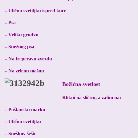
– Uličnu svetiljku ispred kuće
– Psa
– Veliku grudvu
– Snežnog psa
– Na treperavu zvezdu
– Na zelenu mašnu
Božićna svetlost
Klikni na sličicu, a zatim na:
– Poštansku marku
– Uličnu svetiljku
– Sneškov šešir