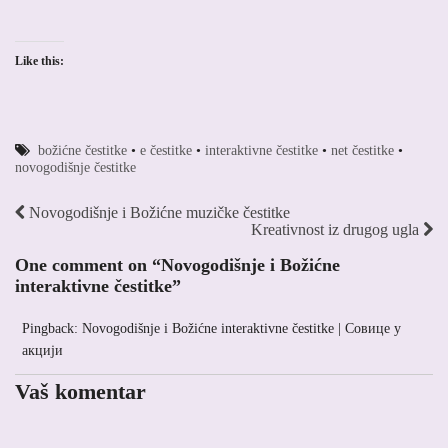
Like this:
božićne čestitke
•
e čestitke
•
interaktivne čestitke
•
net čestitke
•
novogodišnje čestitke
Novogodišnje i Božićne muzičke čestitke
Kreativnost iz drugog ugla
One comment on “
Novogodišnje i Božićne
interaktivne čestitke
”
Pingback: Novogodišnje i Božićne interaktivne čestitke | Совице у
акцији
Vaš komentar