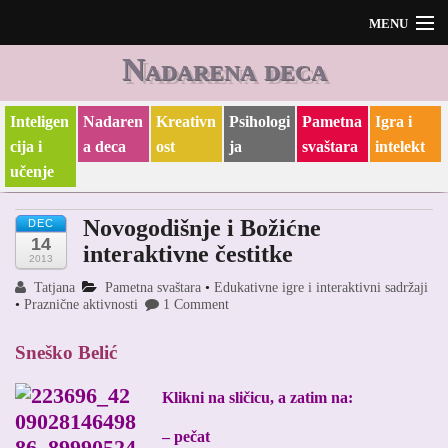
MENU
Nadarena deca
Početak
O meni i O blogu
Inteligen
Nadaren
Kreativn
Psihologi
Pametna
Igra i
cija i
a deca
ost
ja
svaštara
intelekt
učenje
Novogodišnje i Božićne
DEC
14
interaktivne čestitke
2013
Tatjana
Pametna svaštara
•
Edukativne igre i interaktivni sadržaji
•
Praznične aktivnosti
1 Comment
Sneško Belić
Klikni na sličicu, a zatim na:
– pečat